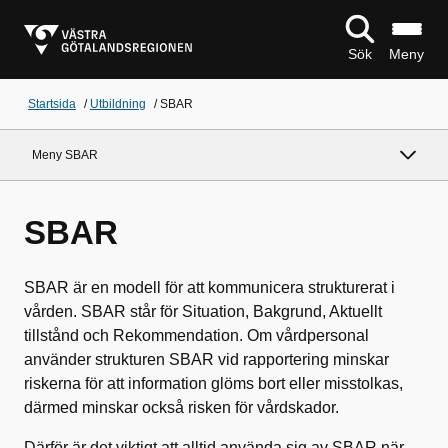
Sök
Meny
Startsida
/
Utbildning
/
SBAR
Meny SBAR
SBAR
SBAR är en modell för att kommunicera strukturerat i
vården. SBAR står för Situation, Bakgrund, Aktuellt
tillstånd och Rekommendation. Om vårdpersonal
använder strukturen SBAR vid rapportering minskar
riskerna för att information glöms bort eller misstolkas,
därmed minskar också risken för vårdskador.
Därför är det viktigt att alltid använda sig av SBAR när