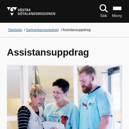
Sök
Meny
Startsida
/
Samverkansuppdrag
/
Assistansuppdrag
Assistansuppdrag