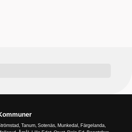
Kommuner
trömstad, Tanum, Sotenäs, Munkedal, Färgelanda,