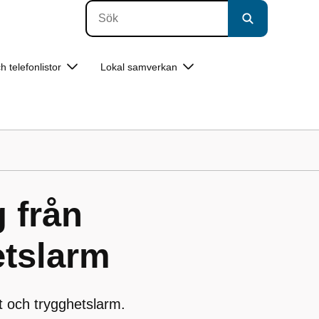
h telefonlistor
Lokal samverkan
 från
etslarm
t och trygghetslarm.