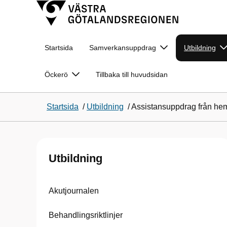
Startsida
Samverkansuppdrag
Utbildning
Öckerö
Tillbaka till huvudsidan
Startsida
/
Utbildning
/
Assistansuppdrag från hem
Utbildning
Akutjournalen
Behandlingsriktlinjer