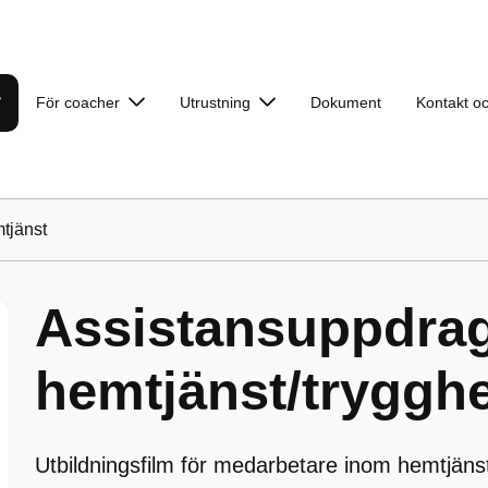
För coacher
Utrustning
Dokument
Kontakt oc
tjänst
Assistansuppdrag
hemtjänst/tryggh
Utbildningsfilm för medarbetare inom hemtjäns