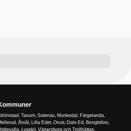
Kommuner
trömstad, Tanum, Sotenäs, Munkedal, Färgelanda,
ellerud, Åmål, Lilla Edet, Orust, Dals-Ed, Bengtsfors,
ddevalla, Lysekil, Vänersborg och Trollhättan.