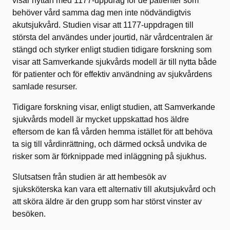
visar nyttan med 1177-uppdrag för de patienter som
behöver vård samma dag men inte nödvändigtvis
akutsjukvård. Studien visar att 1177-uppdragen till
största del användes under jourtid, när vårdcentralen är
stängd och styrker enligt studien tidigare forskning som
visar att Samverkande sjukvårds modell är till nytta både
för patienter och för effektiv användning av sjukvårdens
samlade resurser.
Tidigare forskning visar, enligt studien, att Samverkande
sjukvårds modell är mycket uppskattad hos äldre
eftersom de kan få vården hemma istället för att behöva
ta sig till vårdinrättning, och därmed också undvika de
risker som är förknippade med inläggning på sjukhus.
Slutsatsen från studien är att hembesök av
sjuksköterska kan vara ett alternativ till akutsjukvård och
att sköra äldre är den grupp som har störst vinster av
besöken.