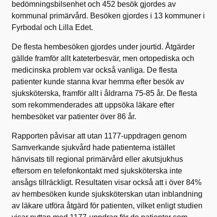
bedömningsbilsenhet och 452 besök gjordes av
kommunal primärvård. Besöken gjordes i 13 kommuner i
Fyrbodal och Lilla Edet.
De flesta hembesöken gjordes under jourtid. Åtgärder
gällde framför allt kateterbesvär, men ortopediska och
medicinska problem var också vanliga. De flesta
patienter kunde stanna kvar hemma efter besök av
sjuksköterska, framför allt i åldrarna 75-85 år. De flesta
som rekommenderades att uppsöka läkare efter
hembesöket var patienter över 86 år.
Rapporten påvisar att utan 1177-uppdragen genom
Samverkande sjukvård hade patienterna istället
hänvisats till regional primärvård eller akutsjukhus
eftersom en telefonkontakt med sjuksköterska inte
ansågs tillräckligt. Resultaten visar också att i över 84%
av hembesöken kunde sjuksköterskan utan inblandning
av läkare utföra åtgärd för patienten, vilket enligt studien